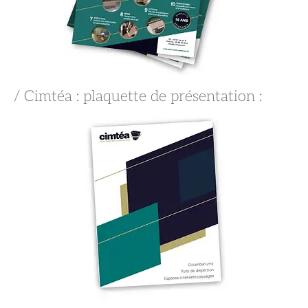
/ Cimtéa : plaquette de présentation :​