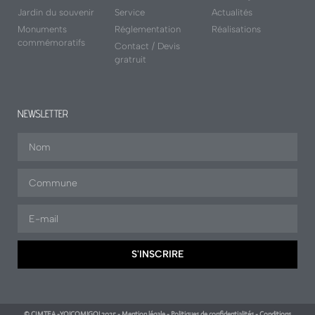
Jardin du souvenir
Service
Actualités
Monuments
Réglementation
Réalisations
commémoratifs
Contact / Devis
gratruit
NEWSLETTER
S'INSCRIRE
© CIMTEA -YO!COM!GO! 2025 - Mention légale - Politiques de confidentialités - Conditions