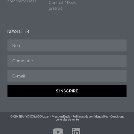
commémoratifs
Contact / Devis
gratruit
NEWSLETTER
S'INSCRIRE
© CIMTEA -YO!COM!GO! 2025 - Mention légale - Politiques de confidentialités - Conditions
générales de vente