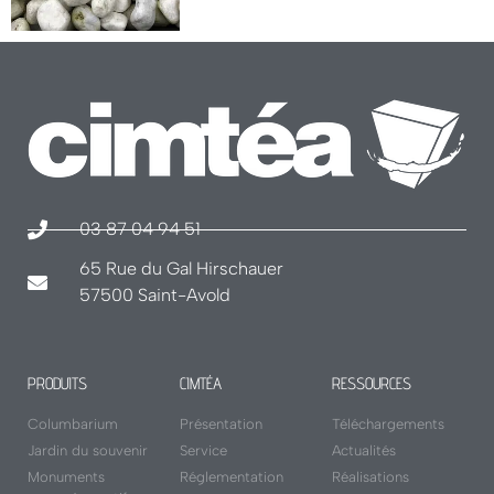
03 87 04 94 51
65 Rue du Gal Hirschauer
57500 Saint-Avold
PRODUITS
CIMTÉA
RESSOURCES
Columbarium
Présentation
Téléchargements
Jardin du souvenir
Service
Actualités
Monuments
Réglementation
Réalisations