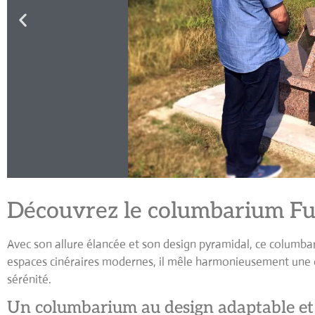
Découvrez le columbarium Fuji
Avec son allure élancée et son design pyramidal, ce columbar
espaces cinéraires modernes, il mêle harmonieusement une e
sérénité.
Un columbarium au design adaptable et 