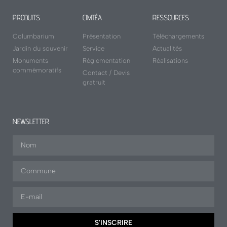
PRODUITS
CIMTÉA
RESSOURCES
Columbarium
Présentation
Téléchargements
Jardin du souvenir
Service
Actualités
Monuments
Réglementation
Réalisations
commémoratifs
Contact / Devis
gratruit
NEWSLETTER
S'INSCRIRE