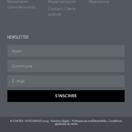
Monuments
Réglementation
Réalisations
commémoratifs
Contact / Devis
gratruit
NEWSLETTER
S'INSCRIRE
© CIMTEA -YO!COM!GO! 2025 - Mention légale - Politiques de confidentialités - Conditions
générales de vente