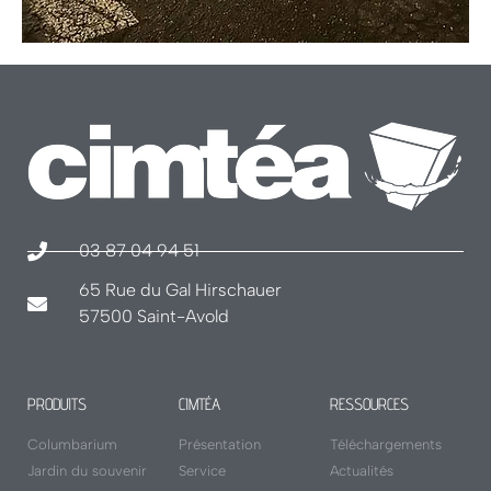
03 87 04 94 51
65 Rue du Gal Hirschauer
57500 Saint-Avold
PRODUITS
CIMTÉA
RESSOURCES
Columbarium
Présentation
Téléchargements
Jardin du souvenir
Service
Actualités